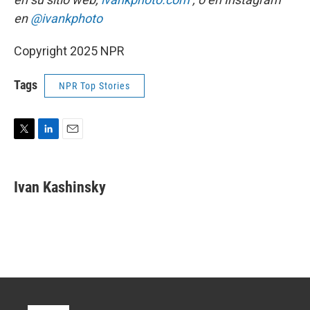
en
@ivankphoto
Copyright 2025 NPR
Tags
NPR Top Stories
T
L
E
w
i
m
i
n
a
t
k
i
Ivan Kashinsky
t
e
l
e
d
r
I
n