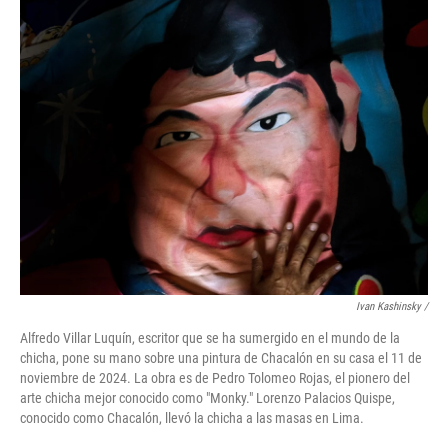
Ivan Kashinsky
/
Alfredo Villar Luquín, escritor que se ha sumergido en el mundo de la
chicha, pone su mano sobre una pintura de Chacalón en su casa el 11 de
noviembre de 2024. La obra es de Pedro Tolomeo Rojas, el pionero del
arte chicha mejor conocido como "Monky." Lorenzo Palacios Quispe,
conocido como Chacalón, llevó la chicha a las masas en Lima.