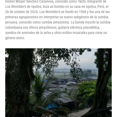
Helner Misael Sánchez Casanova, conocido como Tacto, integrante de
Los Wembler's de Iquitos, toca un bombo en su casa en Iquitos, Perú, el
26 de octubre de 2024. Los Wembler's se fundó en 1968 y fue una de las
primeras agrupaciones en interpretar un nuevo subgénero de la cumbia
peruana, conocido como cumbia amazónica. La banda mezcló la cumbia
colombiana con ritmos amazónicos, guitarra eléctrica psicodélica,
sonidos de animales de la selva y otros estilos musicales para crear un
género único.