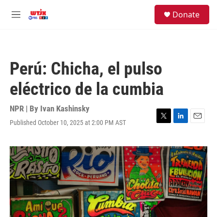
Skip to main content
facebook
instagram
youtube
twitter
S
Donate
e
M
a
e
r
n
c
u
h
Perú: Chicha, el pulso
u
e
eléctrico de la cumbia
r
y
NPR | By
Ivan Kashinsky
Published October 10, 2025 at 2:00 PM AST
T
L
E
w
i
m
i
n
a
t
k
i
t
e
l
e
d
r
I
n