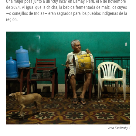
Una mujer posa junto a un "cuy inca" en Lamay, Perú, el 6 de noviembre
de 2024. Al igual que la chicha, la bebida fermentada de maíz, los cuyes
—o conejillos de Indias— eran sagrados para los pueblos indígenas de la
región.
Ivan Kashinsky
/