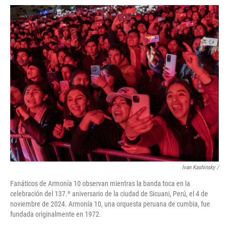
Ivan Kashinsky
/
Fanáticos de Armonía 10 observan mientras la banda toca en la
celebración del 137.º aniversario de la ciudad de Sicuani, Perú, el 4 de
noviembre de 2024. Armonía 10, una orquesta peruana de cumbia, fue
fundada originalmente en 1972.